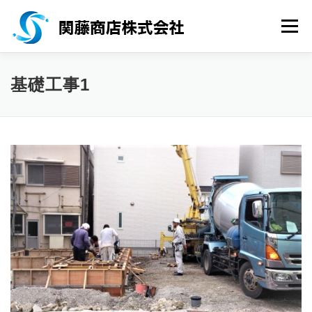
コンテンツへスキップ
メニ
HOME
会社概要
事業紹介
会社所在地
基礎工事1
採用情報
お問い合わせ
サイトマップ