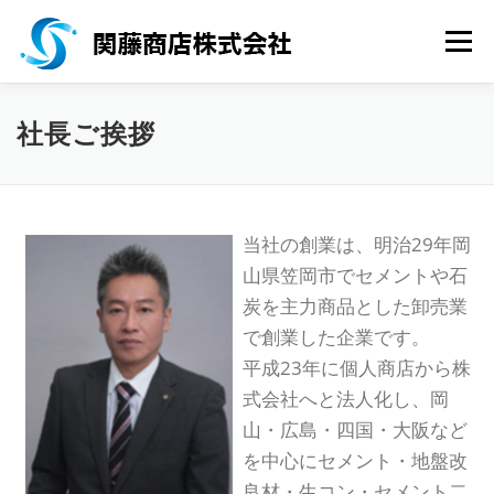
コンテンツへスキップ
メニ
HOME
会社概要
事業紹介
会社所在地
社長ご挨拶
採用情報
お問い合わせ
サイトマップ
当社の創業は、明治29年岡
山県笠岡市でセメントや石
炭を主力商品とした卸売業
で創業した企業です。
平成23年に個人商店から株
式会社へと法人化し、岡
山・広島・四国・大阪など
を中心にセメント・地盤改
良材・生コン・セメント二