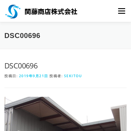
コンテンツへスキップ
メニ
HOME
会社概要
事業紹介
会社所在地
DSC00696
採用情報
お問い合わせ
サイトマップ
DSC00696
投稿日:
2019年9月21日
投稿者:
SEKITOU